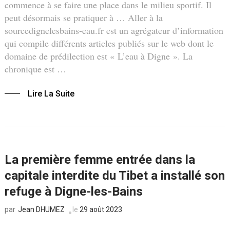
commence à se faire une place dans le milieu sportif. Il
peut désormais se pratiquer à … Aller à la
sourcedignelesbains-eau.fr est un agrégateur d’information
qui compile différents articles publiés sur le web dont le
domaine de prédilection est « L’eau à Digne ». La
chronique est …
Lire La Suite
La première femme entrée dans la
capitale interdite du Tibet a installé son
refuge à Digne-les-Bains
Jean DHUMEZ
le
29 août 2023
par