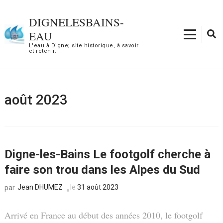
Aller
au
DIGNELESBAINS-
contenu
EAU
(Pressez
L'eau à Digne; site historique, à savoir
et retenir.
Entrée)
août 2023
Digne-les-Bains Le footgolf cherche à
faire son trou dans les Alpes du Sud
Jean DHUMEZ
le
31 août 2023
par
Arrivé en France au début des années 2010, le footgolf