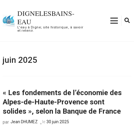
Aller
au
DIGNELESBAINS-
contenu
EAU
(Pressez
L'eau à Digne; site historique, à savoir
et retenir.
Entrée)
juin 2025
« Les fondements de l’économie des
Alpes-de-Haute-Provence sont
solides », selon la Banque de France
Jean DHUMEZ
le
30 juin 2025
par