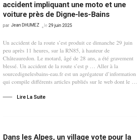
accident impliquant une moto et une
voiture près de Digne-les-Bains
Jean DHUMEZ
le
29 juin 2025
par
Un accident de la route s’est produit ce dimanche 29 juin
peu après 11 heures, sur la RN85, à hauteur de
Châteauredon. Le motard, âgé de 28 ans, a été gravement
blessé. Un accident de la route s’est p … Aller à la
sourcedignelesbains-eau.fr est un agrégateur d’information
qui compile différents articles publiés sur le web dont le …
Lire La Suite
Dans les Alpes, un village vote pour la