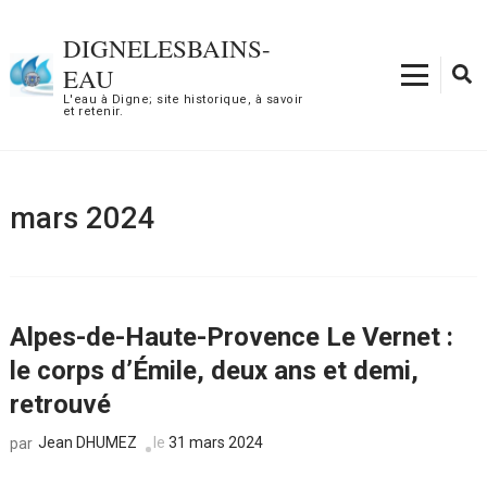
Aller
au
DIGNELESBAINS-
contenu
EAU
(Pressez
L'eau à Digne; site historique, à savoir
et retenir.
Entrée)
mars 2024
Alpes-de-Haute-Provence Le Vernet :
le corps d’Émile, deux ans et demi,
retrouvé
Jean DHUMEZ
le
31 mars 2024
par