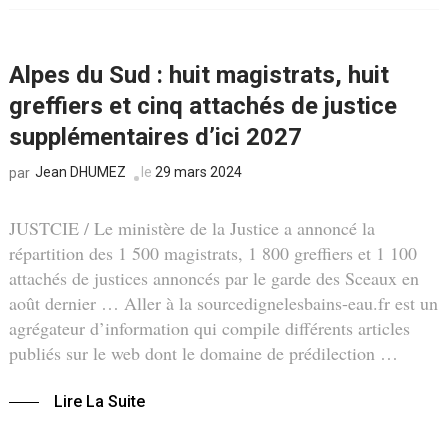
Alpes du Sud : huit magistrats, huit
greffiers et cinq attachés de justice
supplémentaires d’ici 2027
Jean DHUMEZ
le
29 mars 2024
par
JUSTCIE / Le ministère de la Justice a annoncé la
répartition des 1 500 magistrats, 1 800 greffiers et 1 100
attachés de justices annoncés par le garde des Sceaux en
août dernier … Aller à la sourcedignelesbains-eau.fr est un
agrégateur d’information qui compile différents articles
publiés sur le web dont le domaine de prédilection …
Lire La Suite