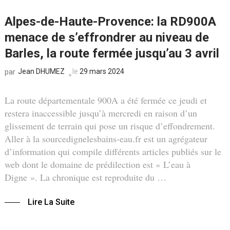
Alpes-de-Haute-Provence: la RD900A
menace de s’effrondrer au niveau de
Barles, la route fermée jusqu’au 3 avril
Jean DHUMEZ
le
29 mars 2024
par
La route départementale 900A a été fermée ce jeudi et
restera inaccessible jusqu’à mercredi en raison d’un
glissement de terrain qui pose un risque d’effondrement.
Aller à la sourcedignelesbains-eau.fr est un agrégateur
d’information qui compile différents articles publiés sur le
web dont le domaine de prédilection est « L’eau à
Digne ». La chronique est reproduite du …
Lire La Suite