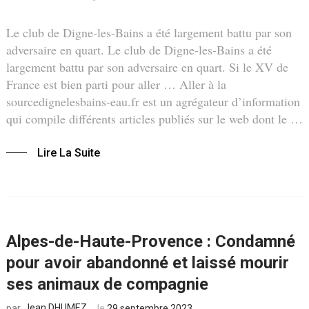
Le club de Digne-les-Bains a été largement battu par son
adversaire en quart. Le club de Digne-les-Bains a été
largement battu par son adversaire en quart. Si le XV de
France est bien parti pour aller … Aller à la
sourcedignelesbains-eau.fr est un agrégateur d’information
qui compile différents articles publiés sur le web dont le …
Lire La Suite
Alpes-de-Haute-Provence : Condamné
pour avoir abandonné et laissé mourir
ses animaux de compagnie
Jean DHUMEZ
le
29 septembre 2023
par