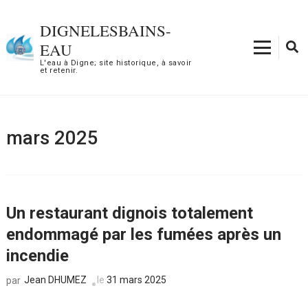
Aller
au
DIGNELESBAINS-
contenu
EAU
(Pressez
L'eau à Digne; site historique, à savoir
et retenir.
Entrée)
mars 2025
Un restaurant dignois totalement
endommagé par les fumées après un
incendie
Jean DHUMEZ
le
31 mars 2025
par