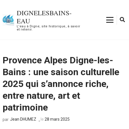
Aller
au
DIGNELESBAINS-
contenu
EAU
(Pressez
L'eau à Digne; site historique, à savoir
et retenir.
Entrée)
Provence Alpes Digne-les-
Bains : une saison culturelle
2025 qui s’annonce riche,
entre nature, art et
patrimoine
Jean DHUMEZ
le
28 mars 2025
par