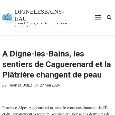
Aller
au
DIGNELESBAINS-
contenu
EAU
(Pressez
L'eau à Digne; site historique, à savoir
et retenir.
Entrée)
A Digne-les-Bains, les
sentiers de Caguerenard et la
Plâtrière changent de peau
Jean DHUMEZ
le
27 mai 2024
par
Provence Alpes Agglomération, avec le concours financier de l’État
et du Département, a restauré, sécurisé et valorisé ces deux sites de