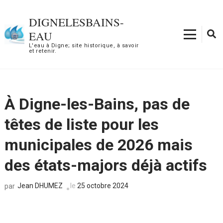
Aller
au
DIGNELESBAINS-
contenu
EAU
(Pressez
L'eau à Digne; site historique, à savoir
et retenir.
Entrée)
À Digne-les-Bains, pas de
têtes de liste pour les
municipales de 2026 mais
des états-majors déjà actifs
Jean DHUMEZ
le
25 octobre 2024
par