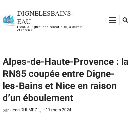
Aller
au
DIGNELESBAINS-
contenu
EAU
(Pressez
L'eau à Digne; site historique, à savoir
et retenir.
Entrée)
Alpes-de-Haute-Provence : la
RN85 coupée entre Digne-
les-Bains et Nice en raison
d’un éboulement
Jean DHUMEZ
le
11 mars 2024
par