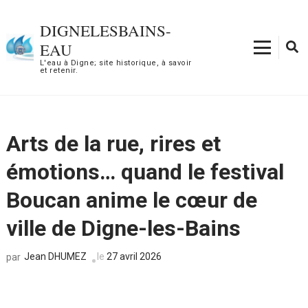
Aller
au
DIGNELESBAINS-
contenu
EAU
(Pressez
L'eau à Digne; site historique, à savoir
et retenir.
Entrée)
Arts de la rue, rires et
émotions… quand le festival
Boucan anime le cœur de
ville de Digne-les-Bains
Jean DHUMEZ
le
27 avril 2026
par