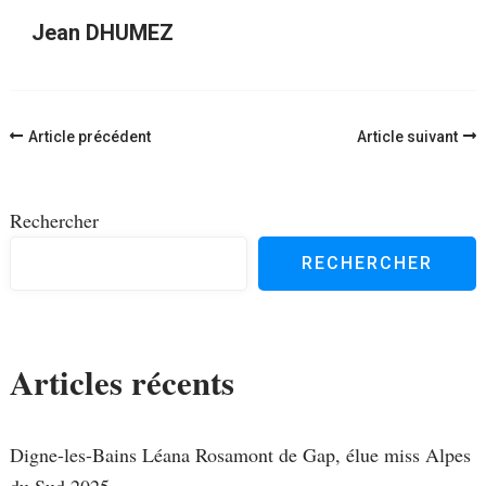
Jean DHUMEZ
Navigation
Article précédent
Article suivant
d'article
Rechercher
RECHERCHER
Articles récents
Digne-les-Bains Léana Rosamont de Gap, élue miss Alpes
du Sud 2025