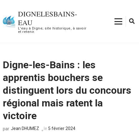
Aller
au
DIGNELESBAINS-
contenu
EAU
(Pressez
L'eau à Digne; site historique, à savoir
et retenir.
Entrée)
Digne-les-Bains : les
apprentis bouchers se
distinguent lors du concours
régional mais ratent la
victoire
Jean DHUMEZ
le
5 février 2024
par