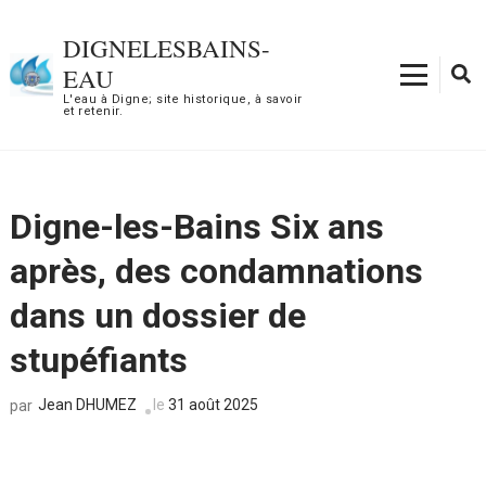
Aller
au
DIGNELESBAINS-
contenu
EAU
(Pressez
L'eau à Digne; site historique, à savoir
et retenir.
Entrée)
Digne-les-Bains Six ans
après, des condamnations
dans un dossier de
stupéfiants
Jean DHUMEZ
le
31 août 2025
par