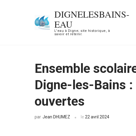
Aller
DIGNELESBAINS-
au
EAU
contenu
L'eau à Digne; site historique, à
(Pressez
savoir et retenir.
Entrée)
Ensemble scolaire
Digne-les-Bains : 
ouvertes
Jean DHUMEZ
le
22 avril 2024
par