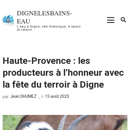
Aller
au
DIGNELESBAINS-
contenu
EAU
(Pressez
L'eau à Digne; site historique, à savoir
et retenir.
Entrée)
Haute-Provence : les
producteurs à l’honneur avec
la fête du terroir à Digne
Jean DHUMEZ
le
15 août 2023
par