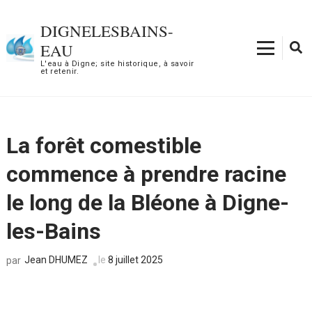
Aller
au
DIGNELESBAINS-
contenu
EAU
(Pressez
L'eau à Digne; site historique, à savoir
et retenir.
Entrée)
La forêt comestible
commence à prendre racine
le long de la Bléone à Digne-
les-Bains
Jean DHUMEZ
le
8 juillet 2025
par