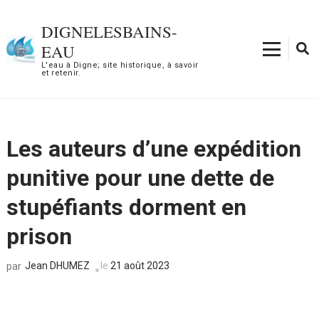
Aller
au
DIGNELESBAINS-
contenu
EAU
(Pressez
L'eau à Digne; site historique, à savoir
et retenir.
Entrée)
Les auteurs d’une expédition
punitive pour une dette de
stupéfiants dorment en
prison
Jean DHUMEZ
le
21 août 2023
par