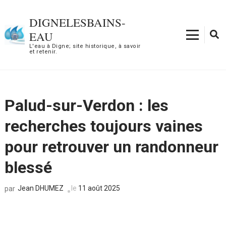
Aller
au
DIGNELESBAINS-
contenu
EAU
(Pressez
L'eau à Digne; site historique, à savoir
et retenir.
Entrée)
Palud-sur-Verdon : les
recherches toujours vaines
pour retrouver un randonneur
blessé
Jean DHUMEZ
le
11 août 2025
par