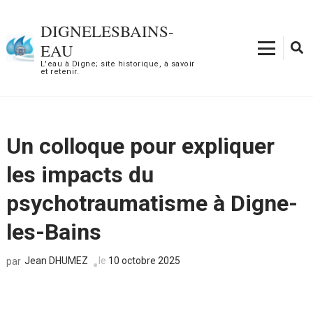
Aller
au
DIGNELESBAINS-
contenu
EAU
(Pressez
L'eau à Digne; site historique, à savoir
et retenir.
Entrée)
Un colloque pour expliquer
les impacts du
psychotraumatisme à Digne-
les-Bains
Jean DHUMEZ
le
10 octobre 2025
par