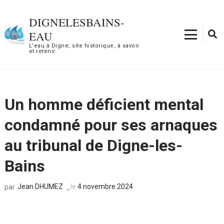
Aller
au
DIGNELESBAINS-
contenu
EAU
(Pressez
L'eau à Digne; site historique, à savoir
et retenir.
Entrée)
Un homme déficient mental
condamné pour ses arnaques
au tribunal de Digne-les-
Bains
Jean DHUMEZ
le
4 novembre 2024
par