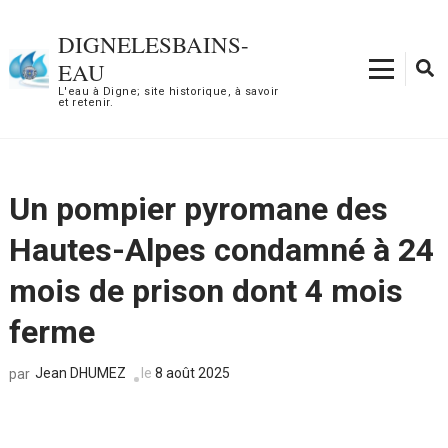
Aller
au
DIGNELESBAINS-
contenu
EAU
(Pressez
L'eau à Digne; site historique, à savoir
et retenir.
Entrée)
Un pompier pyromane des
Hautes-Alpes condamné à 24
mois de prison dont 4 mois
ferme
Jean DHUMEZ
le
8 août 2025
par