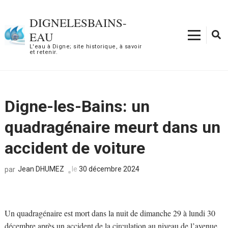
Aller
au
DIGNELESBAINS-
contenu
EAU
(Pressez
L'eau à Digne; site historique, à savoir
et retenir.
Entrée)
Digne-les-Bains: un
quadragénaire meurt dans un
accident de voiture
Jean DHUMEZ
le
30 décembre 2024
par
Un quadragénaire est mort dans la nuit de dimanche 29 à lundi 30
décembre après un accident de la circulation au niveau de l’avenue