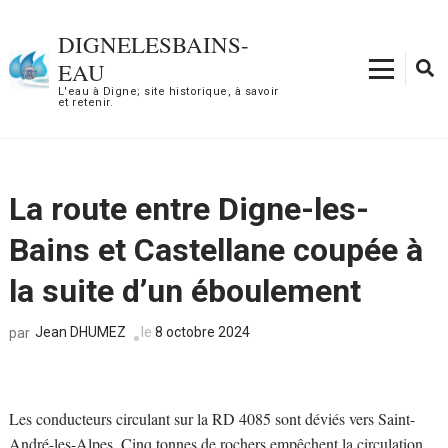
Aller
au
DIGNELESBAINS-
contenu
EAU
(Pressez
L'eau à Digne; site historique, à savoir
et retenir.
Entrée)
La route entre Digne-les-
Bains et Castellane coupée à
la suite d’un éboulement
Jean DHUMEZ
le
8 octobre 2024
par
Les conducteurs circulant sur la RD 4085 sont déviés vers Saint-
André-les-Alpes. Cinq tonnes de rochers empêchent la circulation.