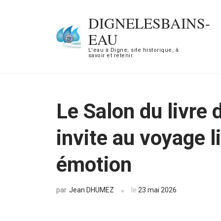
Aller
DIGNELESBAINS-
au
EAU
contenu
L'eau à Digne; site historique, à
(Pressez
savoir et retenir.
Entrée)
Le Salon du livre
invite au voyage li
émotion
Jean DHUMEZ
le
23 mai 2026
par