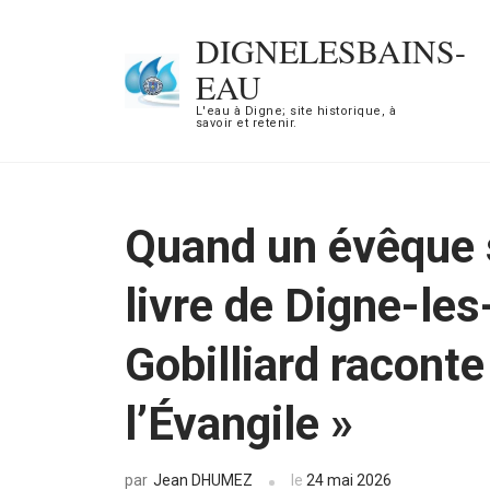
Aller
DIGNELESBAINS-
au
EAU
contenu
L'eau à Digne; site historique, à
(Pressez
savoir et retenir.
Entrée)
Quand un évêque s
livre de Digne-le
Gobilliard raconte
l’Évangile »
Jean DHUMEZ
le
24 mai 2026
par