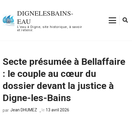
Aller
au
DIGNELESBAINS-
contenu
EAU
(Pressez
L'eau à Digne; site historique, à savoir
et retenir.
Entrée)
Secte présumée à Bellaffaire
: le couple au cœur du
dossier devant la justice à
Digne-les-Bains
Jean DHUMEZ
le
13 avril 2026
par